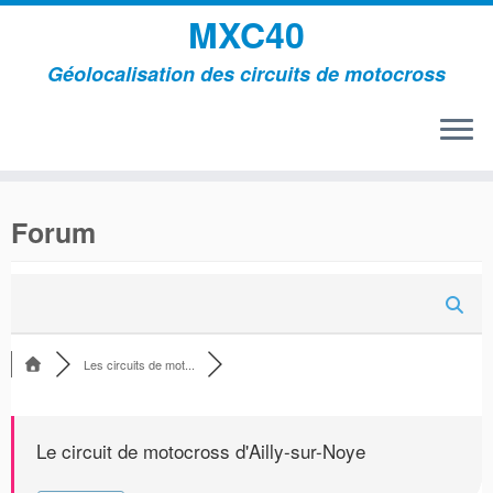
MXC40
Géolocalisation des circuits de motocross
Passer
au
Forum
contenu
Les circuits de mot...
Le circuit de motocross d'Ailly-sur-Noye